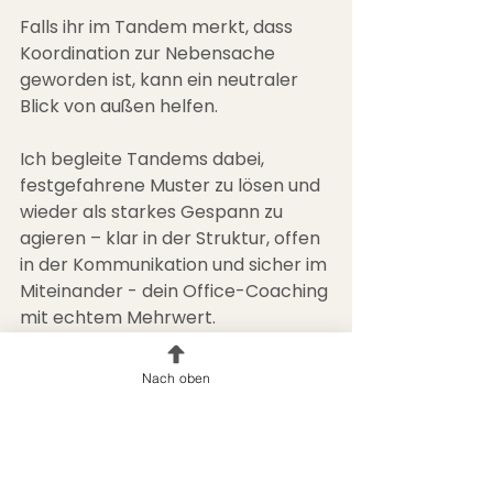
Falls ihr im Tandem merkt, dass 
Koordination zur Nebensache 
geworden ist, kann ein neutraler 
Blick von außen helfen. 
Ich begleite Tandems dabei, 
festgefahrene Muster zu lösen und 
wieder als starkes Gespann zu 
agieren – klar in der Struktur, offen 
in der Kommunikation und sicher im 
Miteinander - dein Office-Coaching 
mit echtem Mehrwert.
Lass uns unverbindlich sprechen.
Nach oben
Herzlich - Deine Natascha
Tandem-Exzellenz
Führung