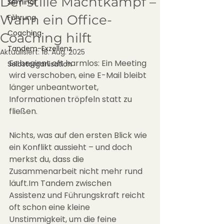
Der stille Machtkampf –
Seminar
Wann ein Office-
Führung
Coaching
Coaching hilft
Tandem-Exzellenz
Aktualisiert:
18. Aug. 2025
Es beginnt oft harmlos: Ein Meeting 
Selbstorganisation
wird verschoben, eine E-Mail bleibt 
länger unbeantwortet, 
Informationen tröpfeln statt zu 
fließen. 
Nichts, was auf den ersten Blick wie 
ein Konflikt aussieht – und doch 
merkst du, dass die 
Zusammenarbeit nicht mehr rund 
läuft.Im Tandem zwischen 
Assistenz und Führungskraft reicht 
oft schon eine kleine 
Unstimmigkeit, um die feine 