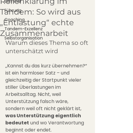
Rollenklärung im
Seminar
Tandem: So wird aus
Führung
Coaching
„Entlastung“ echte
Tandem-Exzellenz
Zusammenarbeit
Selbstorganisation
Warum dieses Thema so oft 
unterschätzt wird
„Kannst du das kurz übernehmen?“ 
ist ein harmloser Satz – und 
gleichzeitig der Startpunkt vieler 
stiller Überlastungen im 
Arbeitsalltag. Nicht, weil 
Unterstützung falsch wäre, 
sondern weil oft nicht geklärt ist, 
was Unterstützung eigentlich 
bedeutet
 und wo Verantwortung 
beginnt oder endet.