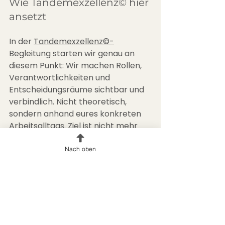
Wie Tandemexzellenz© hier 
ansetzt
In der 
Tandemexzellenz©-
Begleitung 
starten wir genau an 
diesem Punkt: Wir machen Rollen, 
Verantwortlichkeiten und 
Entscheidungsräume sichtbar und 
verbindlich. Nicht theoretisch, 
sondern anhand eures konkreten 
Arbeitsalltags. Ziel ist nicht mehr 
Kontrolle, sondern mehr Entlastung 
durch Klarheit – für beide Seiten.
Nach oben
Viele Tandems erleben schon nach 
kurzer Zeit, dass sich ihr Alltag 
ruhiger anfühlt, obwohl objektiv 
nicht weniger Aufgaben da sind. 
Der Unterschied liegt in der 