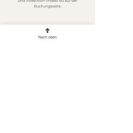
und Investition findest du auf der
Buchungsseite.
Nach oben
Du möchtest zuerst klären, ob die Masterclass
zu deiner Situation passt? Dann schreib mir
oder vereinbare ein persönliches
Kennenlerngespräch.
Termine und Anmeldung
Kennenlerngespräch vereinbaren
Häufige Fragen
Ist die Masterclass ein IHK-Kurs?
Nein. Die Tandemexzellenz® Masterclass
Office Management ist ein eigenständiges