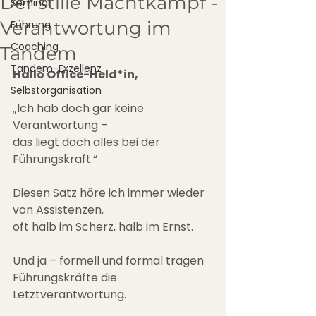
Der stille Machtkampf -
Seminar
Verantwortung im
Führung
Coaching
Tandem
Tandem-Exzellenz
Hallo Office-Held*in,
Selbstorganisation
„Ich hab doch gar keine 
Verantwortung –
das liegt doch alles bei der 
Führungskraft.“
Diesen Satz höre ich immer wieder 
von Assistenzen,
oft halb im Scherz, halb im Ernst.
Und ja – formell und formal tragen
Führungskräfte die 
Letztverantwortung.