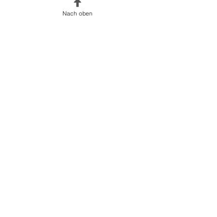
Nach oben
Alle ansehen
Aktuelle Beiträge