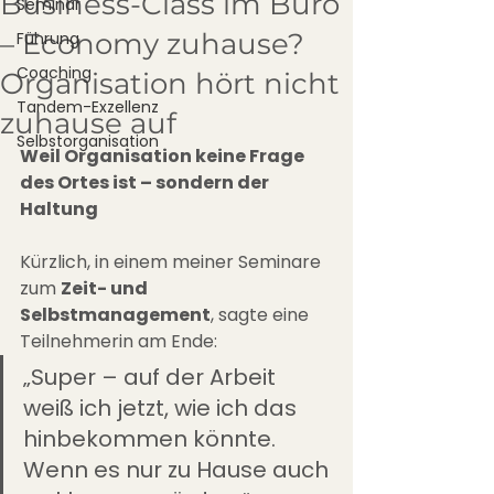
Business-Class im Büro
Seminar
– Economy zuhause?
Führung
Coaching
Organisation hört nicht
Tandem-Exzellenz
zuhause auf
Selbstorganisation
Weil Organisation keine Frage 
des Ortes ist – sondern der 
Haltung
Kürzlich, in einem meiner Seminare 
zum 
Zeit- und 
Selbstmanagement
, sagte eine 
Teilnehmerin am Ende:
„Super – auf der Arbeit 
weiß ich jetzt, wie ich das 
hinbekommen könnte. 
Wenn es nur zu Hause auch 