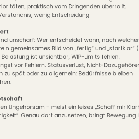
 Prioritäten, praktisch vom Dringenden überrollt.
 Verständnis, wenig Entscheidung.
ert
ind unscharf: Wer entscheidet wann, nach welchen 
 kein gemeinsames Bild von „fertig“ und „startklar“ 
l: Belastung ist unsichtbar, WIP-Limits fehlen.
Angst vor Fehlern, Statusverlust, Nicht-Dazugehöre
zu spät oder zu allgemein: Bedürfnisse bleiben 
hen.
otschaft
ten Ungehorsam – meist ein leises „Schaff mir Klarh
rigkeit“. Genau dort anzusetzen, bringt Bewegung i