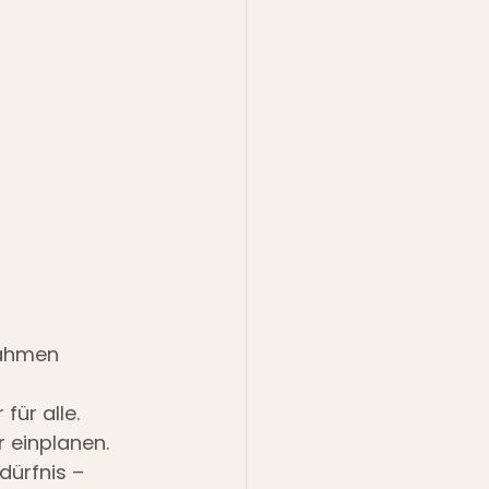
rahmen 
für alle.
 einplanen.
ürfnis – 