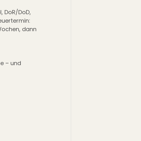
l, DoR/DoD, 
euertermin: 
 Wochen, dann 
e – und 