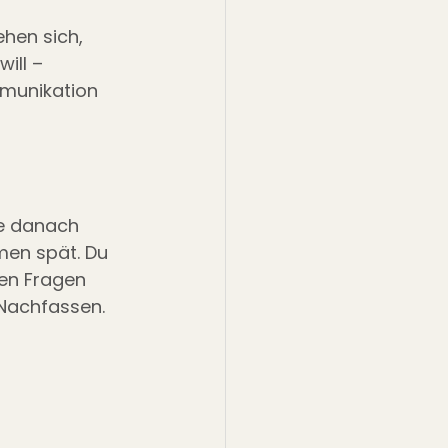
hen sich, 
ill – 
mmunikation 
he danach 
men spät. Du 
ben Fragen 
 Nachfassen.