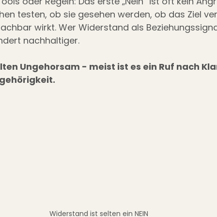
ols oder Regeln: Das erste „Nein“ ist oft kein Angr
hen testen, ob sie gesehen werden, ob das Ziel vers
hbar wirkt. Wer Widerstand als Beziehungssignal l
dert nachhaltiger.
lten Ungehorsam - meist ist es ein Ruf nach Klar
gehörigkeit.
Widerstand ist selten ein NEIN