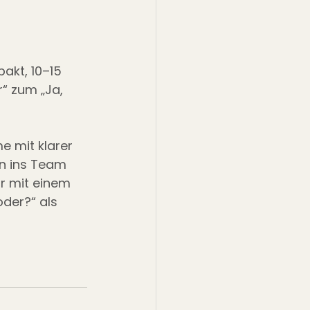
akt, 10–15 
“ zum „Ja, 
e mit klarer 
en ins Team 
 mit einem 
oder?“ als 