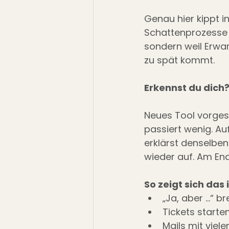
Genau hier kippt i
Schattenprozesse e
sondern weil Erwar
zu spät kommt.
Erkennst du dich
Neues Tool vorgest
passiert wenig. A
erklärst denselben
wieder auf. Am En
So zeigt sich das 
„Ja, aber …“ 
Tickets starte
Mails mit viele