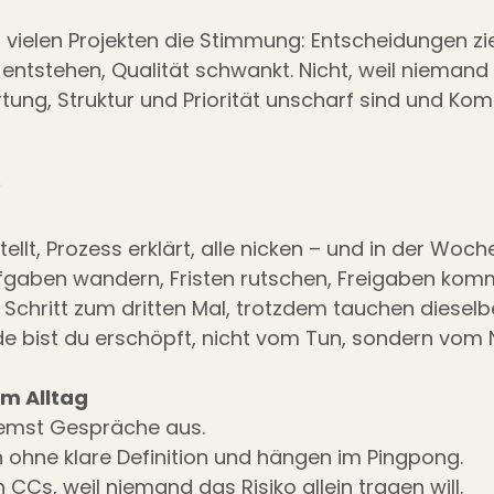
n vielen Projekten die Stimmung: Entscheidungen zie
ntstehen, Qualität schwankt. Nicht, weil niemand w
tung, Struktur und Priorität unscharf sind und Ko
?
ellt, Prozess erklärt, alle nicken – und in der Woc
ufgaben wandern, Fristen rutschen, Freigaben kom
 Schritt zum dritten Mal, trotzdem tauchen diesel
de bist du erschöpft, nicht vom Tun, sondern vom
im Alltag
bremst Gespräche aus.
n ohne klare Definition und hängen im Pingpong.
n CCs, weil niemand das Risiko allein tragen will.