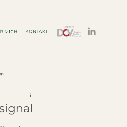
KONTAKT
R MICH
on
signal