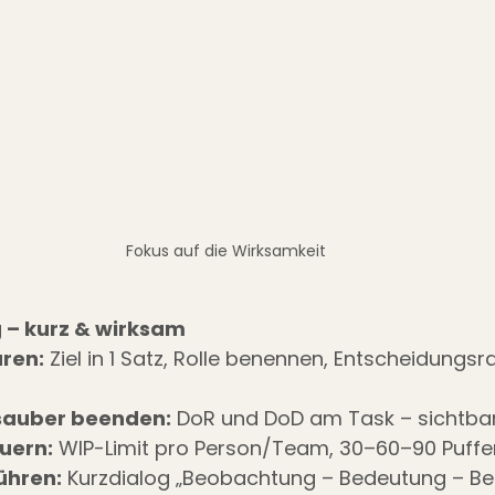
Fokus auf die Wirksamkeit
 – kurz & wirksam
ren:
 Ziel in 1 Satz, Rolle benennen, Entscheidungs
 sauber beenden:
 DoR und DoD am Task – sichtbar 
uern:
 WIP-Limit pro Person/Team, 30–60–90 Puffer
ühren:
 Kurzdialog „Beobachtung – Bedeutung – Bed