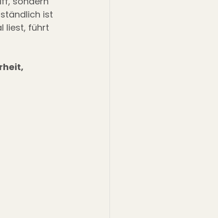
iff, sondern 
tändlich ist 
iest, führt 
heit, 