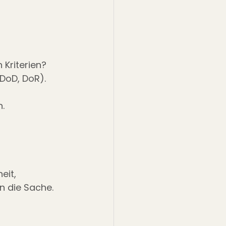
Kriterien?
(DoD, DoR).
n.
eit, 
n die Sache.